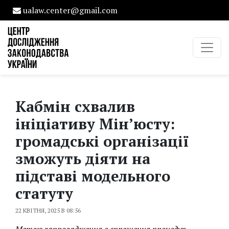
ualaw.center@gmail.com
Кабмін схвалив
ініціативу Мін’юсту:
громадські організації
зможуть діяти на
підставі модельного
статуту
22 КВІТНЯ, 2025 В 08:56