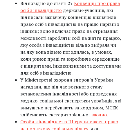
Відповідно до статті 27
Конвенції про права
осіб з інвалідністю
держави-учасниці, які
підписали зазначену конвенцію визначили
право осіб з інвалідністю на працю нарівні з
іншими; воно включає право на отримання
можливості заробляти собі на життя працею,
яку особа з інвалідністю вільно вибрала чи
на яку вона вільно погодилась, в умовах,
коли ринок праці та виробниче середовище
є відкритими, інклюзивними та доступними
для осіб з інвалідністю.
У Міністерстві охорони здоров’я України
нагадали, що під час воєнного стану
встановлення інвалідності або проведення
медико-соціальної експертизи українців, які
вимушено перебувають за кордоном, МСЕК
здійснюють екстериторіально і
заочно
.
Особи з інвалідністю ІІІ групи мають право
на податкову соціальну пільгу
, яка