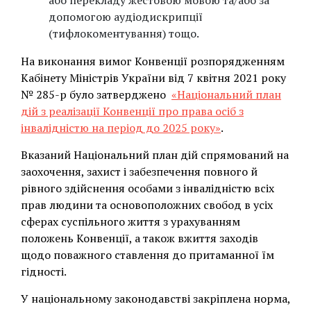
або перекладу жестовою мовою та/або за
допомогою аудіодискрипції
(тифлокоментування) тощо.
На виконання вимог Конвенції розпорядженням
Кабінету Міністрів України від 7 квітня 2021 року
№ 285-р було затверджено
«Національний план
дій з реалізації Конвенції про права осіб з
інвалідністю на період до 2025 року»
.
Вказаний Національний план дій спрямований на
заохочення, захист і забезпечення повного й
рівного здійснення особами з інвалідністю всіх
прав людини та основоположних свобод в усіх
сферах суспільного життя з урахуванням
положень Конвенції, а також вжиття заходів
щодо поважного ставлення до притаманної їм
гідності.
У національному законодавстві закріплена норма,