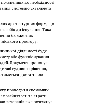
У поясненнях до необхідності
дування системно ухвалюють
лих архітектурних форм, що
асобів до існування. Така
ншення бюджетних
 міського простору.
ницької діяльності буде
хисту або функціонування
юдей. Документ пропонує
ставі судового рішення,
ажатиметься достатньою
ажу проводити економічні
самозайнятості та втрати
рав ветеранів вже розглянув
і.