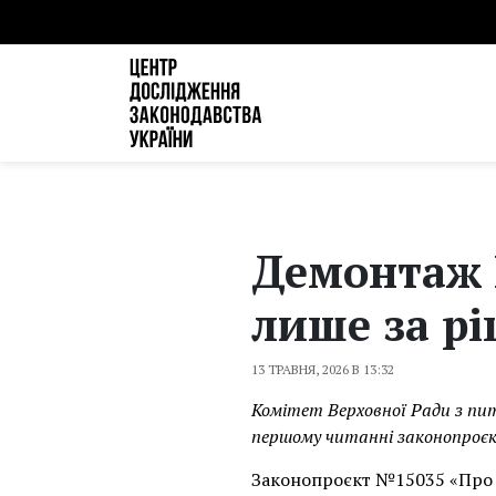
Демонтаж 
лише за р
13 ТРАВНЯ, 2026 В 13:32
Комітет Верховної Ради з пи
першому читанні законопроєк
Законопроєкт №15035 «Про в