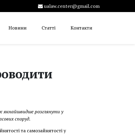
ualaw.center@gmail.com
Новини
Статті
Контакти
роводити
ує якнайшвидше розглянути у
сових споруд.
нятості та самозайнятості у