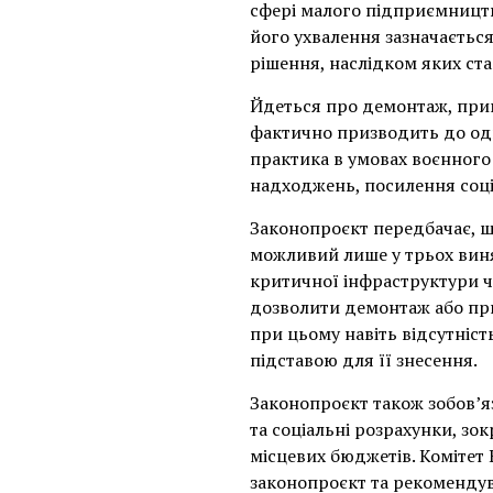
сфері малого підприємництва
його ухвалення зазначаєтьс
рішення, наслідком яких ста
Йдеться про демонтаж, прим
фактично призводить до одн
практика в умовах воєнног
надходжень, посилення соці
Законопроєкт передбачає, 
можливий лише у трьох виня
критичної інфраструктури ч
дозволити демонтаж або пр
при цьому навіть відсутніс
підставою для її знесення.
Законопроєкт також зобов’
та соціальні розрахунки, зо
місцевих бюджетів. Комітет 
законопроєкт та рекомендув