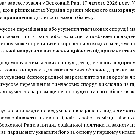
» зареєстрували у Верховній Раді 17 лютого 2026 року. 
я, що в різних містах України органи місцевого самовря
є припинення діяльності малого бізнесу.
усове переміщення або усунення тимчасових споруд і ма
омоментної втрати робочих місць та позбавлення людей з
о стану може спричинити скорочення доходів сімей, зме
альної напруги та витіснення дрібного підприємництва з
що демонтаж тимчасових споруд для здійснення підприєм
ткових випадках: для забезпечення оборони держави, за
и усунення безпосередньої загрози життю та здоров’ю л
имусове переміщення тимчасових споруд виключно на під
ть документів на розміщення споруди сама по собі не вв
язує органи влади перед ухваленням рішень щодо демонт
крема оцінювати вплив на кількість робочих місць, рівень 
Верховної Ради з питань соціальної політики та захисту п
ав парламенту ухвалити його за основу у першому читанн