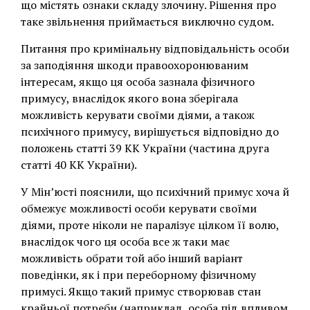
що містять ознаки складу злочину. Рішення про
таке звільнення приймається виключно судом.
Питання про кримінальну відповідальність особи
за заподіяння шкоди правоохоронюваним
інтересам, якщо ця особа зазнала фізичного
примусу, внаслідок якого вона зберігала
можливість керувати своїми діями, а також
психічного примусу, вирішується відповідно до
положень статті 39 КК України (частина друга
статті 40 КК України).
У Мін’юсті пояснили, що психічний примус хоча й
обмежує можливості особи керувати своїми
діями, проте ніколи не паралізує цілком її волю,
внаслідок чого ця особа все ж таки має
можливість обрати той або інший варіант
поведінки, як і при переборному фізичному
примусі. Якщо такий примус створював стан
крайньої потреби (наприклад, особа під впливом