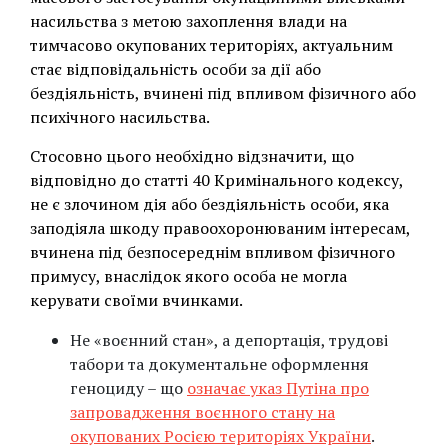
насильства з метою захоплення влади на
тимчасово окупованих територіях, актуальним
стає відповідальність особи за дії або
бездіяльність, вчинені під впливом фізичного або
психічного насильства.
Стосовно цього необхідно відзначити, що
відповідно до статті 40 Кримінального кодексу,
не є злочином дія або бездіяльність особи, яка
заподіяла шкоду правоохоронюваним інтересам,
вчинена під безпосереднім впливом фізичного
примусу, внаслідок якого особа не могла
керувати своїми вчинками.
Не «воєнний стан», а депортація, трудові
табори та документальне оформлення
геноциду – що
означає указ Путіна про
запровадження воєнного стану на
окупованих Росією територіях України
.