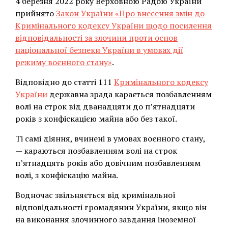
4 березня 2022 року Верховною Радою України
прийнято
Закон України «Про внесення змін до
Кримінального кодексу України щодо посилення
відповідальності за злочини проти основ
національної безпеки України в умовах дії
режиму воєнного стану»
.
Відповідно до статті 111
Кримінального кодексу
України
державна зрада карається позбавленням
волі на строк від дванадцяти до п’ятнадцяти
років з конфіскацією майна або без такої.
Ті самі діяння, вчинені в умовах воєнного стану,
— караються позбавленням волі на строк
п’ятнадцять років або довічним позбавленням
волі, з конфіскацію майна.
Водночас звільняється від кримінальної
відповідальності громадянин України, якщо він
на виконання злочинного завдання іноземної