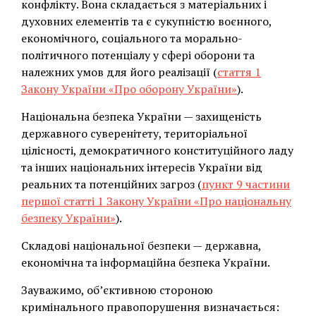
конфлікту. Вона складається з матеріальних і
духовних елементів та є сукупністю воєнного,
економічного, соціального та морально-
політичного потенціалу у сфері оборони та
належних умов для його реалізації (
стаття 1
Закону України «Про оборону України»
).
Національна безпека України — захищеність
державного суверенітету, територіальної
цілісності, демократичного конституційного ладу
та інших національних інтересів України від
реальних та потенційних загроз (
пункт 9 частини
першої статті 1 Закону України «Про національну
безпеку України»
).
Складові національної безпеки — державна,
економічна та інформаційна безпека України.
Зауважимо, об’єктивною стороною
кримінального правопорушення визначається: