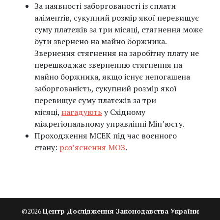
За наявності заборгованості із сплати
аліментів, сукупний розмір якої перевищує
суму платежів за три місяці, стягнення може
бути звернено на майно боржника.
Звернення стягнення на заробітну плату не
перешкоджає зверненню стягнення на
майно боржника, якщо існує непогашена
заборгованість, сукупний розмір якої
перевищує суму платежів за три
місяці,
нагадують
у Східному
міжрегіональному управлінні Мін’юсту.
Проходження МСЕК під час воєнного
стану:
роз’яснення МОЗ
.
©
2026
Центр Дослідження Законодавства України