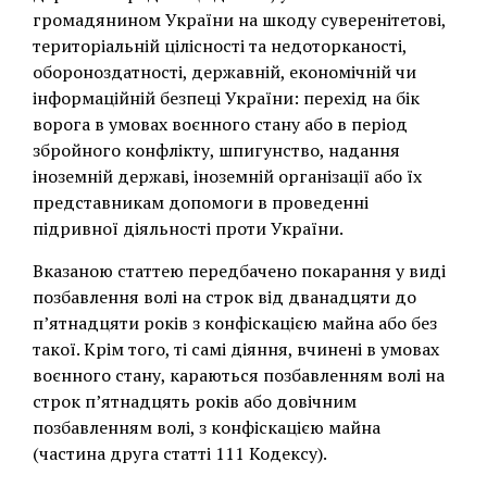
громадянином України на шкоду суверенітетові,
територіальній цілісності та недоторканості,
обороноздатності, державній, економічній чи
інформаційній безпеці України: перехід на бік
ворога в умовах воєнного стану або в період
збройного конфлікту, шпигунство, надання
іноземній державі, іноземній організації або їх
представникам допомоги в проведенні
підривної діяльності проти України.
Вказаною статтею передбачено покарання у виді
позбавлення волі на строк від дванадцяти до
п’ятнадцяти років з конфіскацією майна або без
такої. Крім того, ті самі діяння, вчинені в умовах
воєнного стану, караються позбавленням волі на
строк п’ятнадцять років або довічним
позбавленням волі, з конфіскацією майна
(частина друга статті 111 Кодексу).