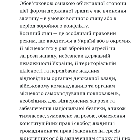
Обов’язковою ознакою об’єктивної сторони
цієї форми державної зради є час вчинення
злочину – в умовах воєнного стану або в
період збройного конфлікту.
Воєнний стан — це особливий правовий
режим, що вводиться в Україні або в окремих
її місцевостях у разі збройної агресії чи
загрози нападу, небезпеки державній
незалежності України, її територіальній
цілісності та передбачає надання
відповідним органам державної влади,
військовому командуванню та органам
місцевого самоврядування повноважень,
необхідних для відвернення загрози та
забезпечення національної безпеки, а також
тимчасове, зумовлене загрозою, обмеження
конституційних прав і свобод людини і
громадянина та прав і законних інтересів
юридичних осіб із зазначенням строку дії цих