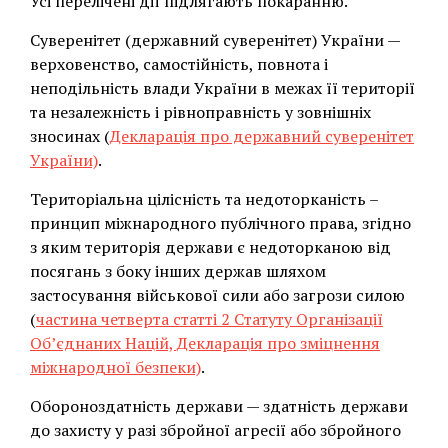
Усі перелічені дії підлягають покаранню.
Суверенітет (державний суверенітет) України —
верховенство, самостійність, повнота і
неподільність влади України в межах її території
та незалежність і рівноправність у зовнішніх
зносинах (
Декларація про державний суверенітет
України)
.
Територіальна цілісність та недоторканість –
принцип міжнародного публічного права, згідно
з яким територія держави є недоторканою від
посягань з боку інших держав шляхом
застосування військової сили або загрози силою
(
частина четверта статті 2 Статуту Організації
Об’єднаних Націй, Декларація про зміцнення
міжнародної безпеки)
.
Обороноздатність держави — здатність держави
до захисту у разі збройної агресії або збройного