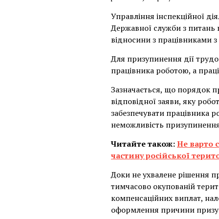
Управління інспекційної дія
Державної служби з питань 
відносини з працівниками з
Для призупинення дії трудо
працівника роботою, а праці
Зазначається, що порядок п
відповідної заяви, яку робо
забезпечувати працівника р
неможливість призупинення д
Читайте також:
Не варто 
частину російської терито
Доки не ухвалене рішення пр
тимчасово окупованій терито
компенсаційних виплат, нале
оформлення причини призу