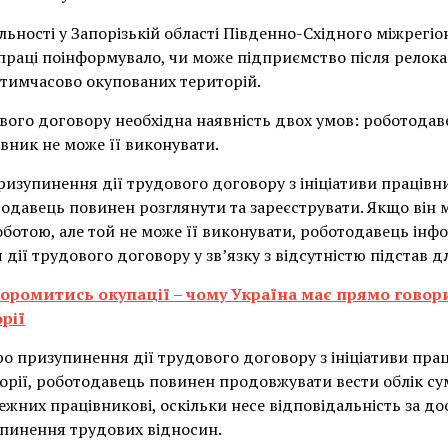
льності у Запорізькій області Південно-Східного міжрегі
праці поінформувало, чи може підприємство після релока
 тимчасово окупованих територій.
вого договору необхідна наявність двох умов: роботодав
вник не може її виконувати.
ризупинення дії трудового договору з ініціативи праців
тодавець повинен розглянути та зареєструвати. Якщо він 
оботою, але той не може її виконувати, роботодавець інф
ії трудового договору у зв’язку з відсутністю підстав д
соромитись окупації – чому Україна має прямо говор
рії
о призупинення дії трудового договору з ініціативи прац
рії, роботодавець повинен продовжувати вести облік сум
жних працівникові, оскільки несе відповідальність за до
пинення трудових відносин.