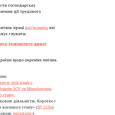
ести господарську
инення дії трудового
питань праці
роз’яснило
, які
вжує служити.
Glovo демонструє кризу
України щодо окремих питань
ими
еси, пов’язані з
бовців ЗСУ та Міноборони.
о стану.
довою діяльністю. Коротко і
 воєнного стану» (
№ 2136
)
овором,
нагадали
у