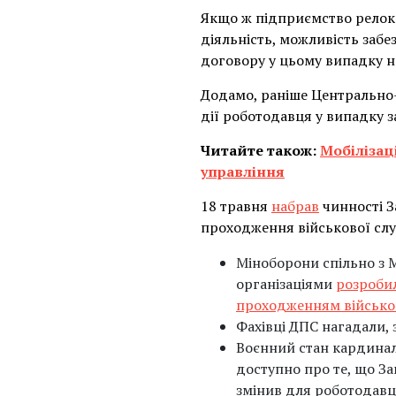
Якщо ж підприємство релоко
діяльність, можливість заб
договору у цьому випадку н
Додамо, раніше Центрально-
дії роботодавця у випадку 
Читайте також:
Мобілізаці
управління
18 травня
набрав
чинності З
проходження військової служ
Міноборони спільно з 
організаціями
розробил
проходженням військов
Фахівці ДПС нагадали, 
Воєнний стан кардиналь
доступно про те, що За
змінив для роботодавц