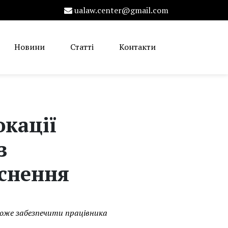
ualaw.center@gmail.com
Новини
Статті
Контакти
окації
з
яснення
 може забезпечити працівника