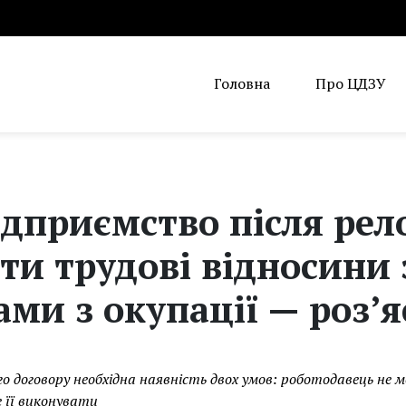
Головна
Про ЦДЗУ
дприємство після рел
и трудові відносини 
ми з окупації — роз’
го договору необхідна наявність двох умов: роботодавець не
 її виконувати