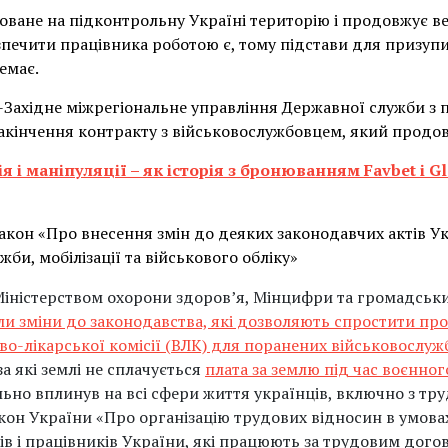
ване на підконтрольну Україні територію і продовжує в
езпечити працівника роботою є, тому підстави для призуп
емає.
Західне міжрегіональне управління Державної служби з 
закінчення контракту з військовослужбовцем, який продо
я і маніпуляції – як історія з бронюванням Favbet і 
акон «Про внесення змін до деяких законодавчих актів 
би, мобілізації та військового обліку»
Міністерством охорони здоров’я, Мінцифри та громадськ
и зміни до законодавства, які дозволяють спростити проц
о-лікарської комісії (ВЛК) для поранених військовослуж
за які землі не сплачується
плата за землю під час воєнног
но вплинув на всі сфери життя українців, включно з тру
кон України «Про організацію трудових відносин в умовах
ів і працівників України, які працюють за трудовим дог