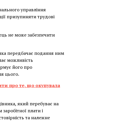
онального управління
ції призупиняти трудові
ець не може забезпечити
ника передбачає подання ним
має можливість
ормує його про
ля цього.
ити про те, що окупувала
івника, який перебуває на
 заробітної плати і
стовірність та належне