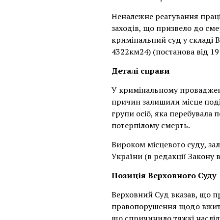
Неналежне реагування праці
заходів, що призвело до см
кримінальний суд у складі 
4322км24) (постанова від 19
Деталі справи
У кримінальному провадженн
причин залишили місце події
групи осіб, яка перебувала п
потерпілому смерть.
Вироком місцевого суду, зал
України (в редакції Закону 
Позиція Верховного Суду
Верховний Суд вказав, що п
правопорушення щодо вжитт
що спричинило тяжкі наслід