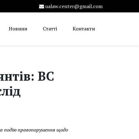
ualaw.center@gmail.com
Новини
Статті
Контакти
янтів: ВС
слід
 на подію правопорушення щодо