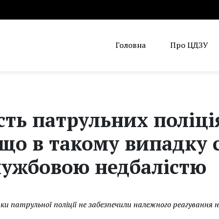
Головна
Про ЦДЗУ
сть патрульних поліці
що в такому випадку 
лужбовою недбалістю
ики патрульної поліції не забезпечили належного реагування