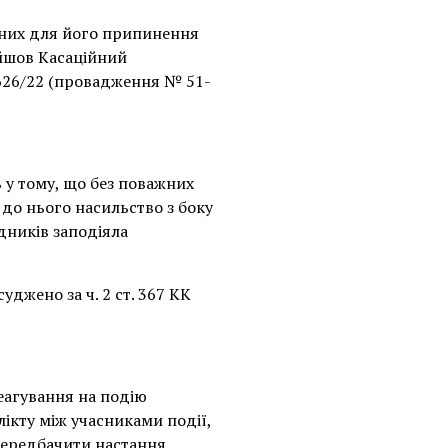
ідних для його припинення
ійшов Касаційний
26/22 (провадження № 51-
 у тому, що без поважних
 до нього насильство з боку
адників заподіяла
джено за ч. 2 ст. 367 КК
еагування на подію
кту між учасниками події,
 передбачити настання