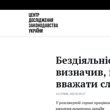
Бездіяльні
визначив, 
вважати с
14 СІЧНЯ, 2025 В 09:27
У розглянутій справі працівн
вжиття вичерпних заходів