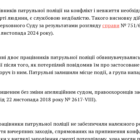
вників патрульної поліції на конфлікт і невжиття необх
ерті людини, є службовою недбалістю. Такого висновку д
Верховного Суду за результатами розгляду
справи
№ 751/6
 листопада 2024 року).
і двоє працівників патрульної поліції обвинувачувались
 після того, як потерпілий повідомив їм про застосоване
оруч із ним. Патрульні залишили місце події, а група нап
ишеним без зміни апеляційним судом, правоохоронців засу
від 22 листопада 2018 року № 2617-VIII).
рацівники патрульної поліції не забезпечили належного р
я вичерпних заходів, спрямованих на припинення конфлі
ки у вигляді заподіяння смерті потерпілому, хоча могли