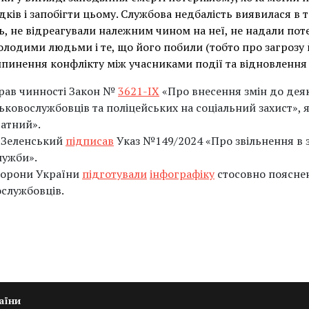
дків і запобігти цьому. Службова недбалість виявилася в 
ь, не відреагували належним чином на неї, не надали пот
лодими людьми і те, що його побили (тобто про загрозу й
ипинення конфлікту між учасниками події та відновлення
брав чинності Закон №
3621-IX
«Про внесення змін до дея
ьковослужбовців та поліцейських на соціальний захист», я
атний».
 Зеленський
підписав
Указ №149/2024 «Про звільнення в 
лужби».
оборони України
підготували
інфографіку
стосовно поясне
ослужбовців.
аїни