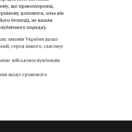
тому, що правоохоронці,
ерпілому допомоги, хоча він
ого безпеці), не вжили
 публічного порядку.
ких законів України щодо
кий, серед іншого, скасовує
запас військовослужбовців
ння щодо грошового