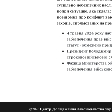
суспільно небезпечних наслі
попри ситуацію, яка склалас
повідомив про конфлікт з мо
заходів, спрямованих на пр
4 травня 2024 року на
забезпечення прав війс
статус «обмежено прид
Президент Володимир
строкової військової с
Фахівці Міністерства 
забезпечення військов
©
2026
Центр Дослідження Законодавства Укр