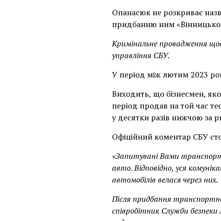
Опанасюк не розкриває назв
придбанню ним «Вінницьког
Кримінальне провадження щодо
управління СБУ.
У період між лютим 2023 ро
Виходить, що бізнесмен, як
період продав на той час т
у десятки разів нижчою за 
Офіційний коментар СБУ сто
«Запитувані Вами транспортн
авто. Відповідно, уся комуні
автомобілів велася через них.
Після придбання транспортно
співробітник Служби безпеки 