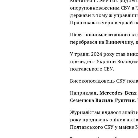
Костянтин Семенюк родом із
оперуповноваженим СБУ в Че
держави в тому ж управлінн
Працювала в чернівецькій п
Після повномасштабного вто
перебрався на Вінниччину, д
У травні 2024 року став вик
президент України Володими
полтавського СБУ.
Високопосадовець СБУ полюб
Наприклад,
Mercedes-Benz 
Семенюка
Василь Гуштик
.
Журналістам вдалося знайти 
року продавець оцінив автів
Полтавського СБУ у майже 3