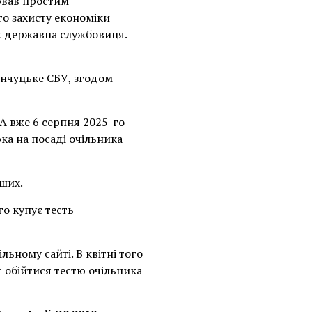
ював простим
го захисту економіки
ж державна службовиця.
нчуцьке СБУ, згодом
А вже 6 серпня 2025-го
а на посаді очільника
ших.
го купує тесть
ьному сайті. В квітні того
г обійтися тестю очільника