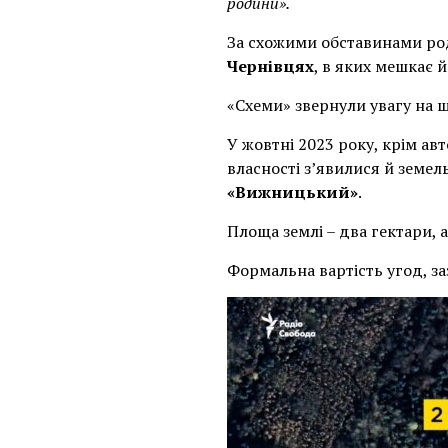
родини».
За схожими обставинами ро
Чернівцях
, в яких мешкає 
«Схеми» звернули увагу на 
У жовтні 2023 року, крім ав
власності з’явилися й земел
«Вижницький»
.
Площа землі – два гектари, 
Формальна вартість угод, за