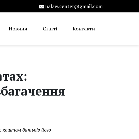
ualaw.center@gmail.com
Новини
Статті
Контакти
атах:
збагачення
е коштом батьків його