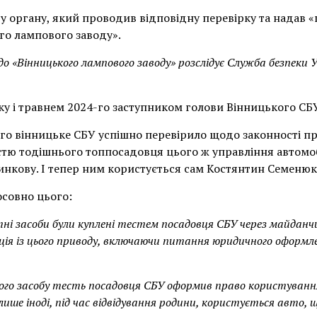
у органу, який проводив відповідну перевірку та надав «
о лампового заводу».
 «Вінницького лампового заводу» розслідує Служба безпеки У
ку і травнем 2024-го заступником голови Вінницького СБ
ого вінницьке СБУ успішно перевірило щодо законності пр
естю тодішнього топпосадовця цього ж управління автомоб
ринкову. І тепер ним користується сам Костянтин Семенюк
совно цього:
і засоби були куплені тестем посадовця СБУ через майданч
кація із цього приводу, включаючи питання юридичного оформл
го засобу тесть посадовця СБУ оформив право користування
лише іноді, під час відвідування родини, користується авто,