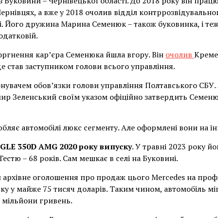
 Буковини – Чернівецької області. До 2018 року він прац
рнівцях, а вже у 2018 очолив відділ контррозвідувально
і. Його дружина Марина Семенюк – також буковинка, і те
одатковій.
ргнення кар’єра Семенюка йшла вгору. Він
очолив
Креме
е став заступником голови всього управління.
онувачем обов’язки голови управління Полтавського СБУ. 
р Зеленський своїм указом офіційно затвердить Семенюк
ляє автомобілі люкс сегменту. Але оформлені вони на ін
GLE 350D AMG 2020 року випуску
. У травні 2023 року йо
 Тестю – 68 років. Сам мешкає в селі на Буковині.
архівне оголошення про продаж цього Mercedes на профіл
ку у майже 75 тисяч доларів. Таким чином, автомобіль мі
 мільйони гривень.