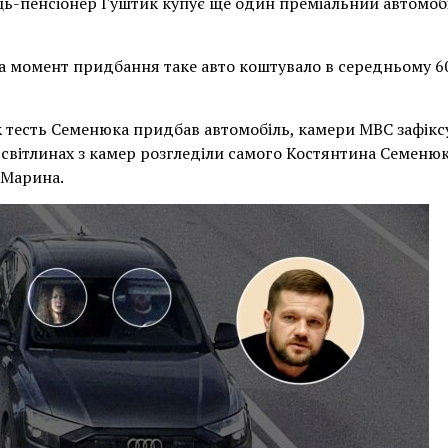
ць-пенсіонер Гуштик купує ще один преміальний автомоб
на момент придбання таке авто коштувало в середньому 60
к тесть Семенюка придбав автомобіль, камери МВС зафіксу
світлинах з камер розгледіли самого Костянтина Семеню
 Марина.