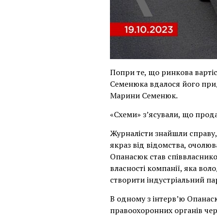
Попри те, що ринкова варті
Семенюка вдалося його прид
Марини Семенюк.
«Схеми» з’ясували, що прод
Журналісти знайшли справу,
якраз від відомства, очол
Опанасюк став співвласник
власності компанії, яка вол
створити індустріальний па
В одному з інтерв’ю Опанас
правоохоронних органів чере