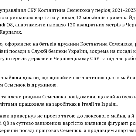
управління СБУ Костянтина Семенюка у період 2021-2023
ьною ринковою вартістю у понад 12 мільйонів гривень. Й
udi Q8, апартаменти площею 120 квадратних метрів в Черн
Карпатах.
о, оформлене на батьків дружини Костянтина Семенюка, 
івні посади в Службі безпеки України, зокрема на посаді к
ту інтересів держави в Чернівецькому СБУ та під час роб
и знайшли докази, що щонайменше частиною цього майна 
ам Семенюк із дружиною.
 та члени родини Семенюка повідомили, що майно було н
ттями працювала на заробітках в Італії та Ізраїлі.
енюк привернув не просто тягою до люксового майна, а й
i Q8 за суттєво заниженою вартістю виявився фігурант ро
керівній посаді працював Семенюк, а продавцем апартамент