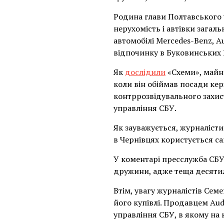
Родина глави Полтавського 
нерухомість і автівки загал
автомобілі Mercedes-Benz, A
відпочинку в Буковинських 
Як
дослідили
«Схеми», майн
коли він обіймав посади кер
контррозвідувального захис
управління СБУ.
Як зауважується, журналіст
в Чернівцях користується с
У коментарі пресслужба СБУ
дружини, адже теща десятилі
Втім, увагу журналістів Сем
його купівлі. Продавцем Aud
управління СБУ, в якому на 