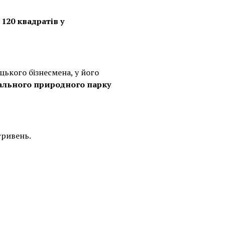
120 квадратів у
цького бізнесмена, у його
ального природного парку
гривень.