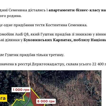
дині Семенюка дістались і
апартаменти бізнес-класу на 
його родина.
ще одне придбання тестя Костянтина Семенюка.
томобіля Audi Q8, який Гуштик придбав зі знижкою у вінни
ьні ділянки у
Буковинських Карпатах, поблизу Націон
але Гуштик придбав тільки третину.
значена в реєстрі Держгеокадастру, склала усього 22 400 