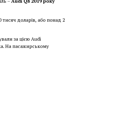
іль –
Audi Q8 2019 року
 тисяч доларів, або понад 2
вали за цією Audi
ка. На пасажирському