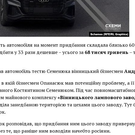
сть автомобіля на момент придбання складала близько 60 
бати у 33 рази дешевше – усього за
68 тисяч гривень
– 
ав автомобіль тестю Семенюка вінницький бізнесмен
Анд
 в якій бізнесмен Опанасюк мав потенційну проблему, а ї
юваного Костянтином Семенюком. Під час повномасштабно
ом майнового комплексу
«Вінницького лампового заво
оділа занедбаною територією та цехами цього заводу. Тут 
рк.
юк розповідав, що придбання ним цього заводу приверну
з те, що раніше ним володіли начебто росіяни.