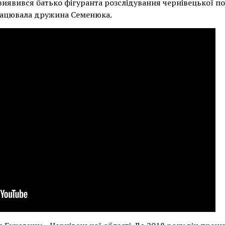
иявився батько фігуранта розслідування чернівецької под
рацювала дружина Семенюка.