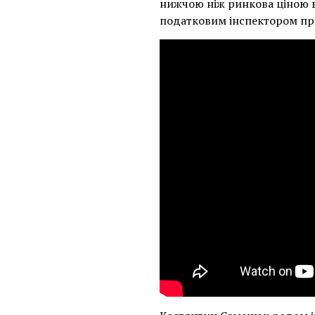
нижчою ніж ринкова ціною в
податковим інспектором п