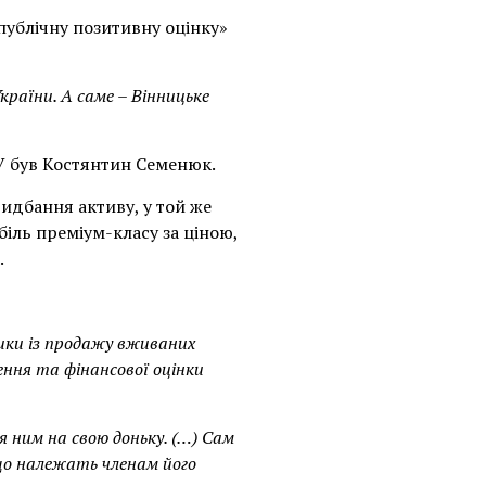
публічну позитивну оцінку»
країни. А саме – Вінницьке
У був Костянтин Семенюк.
идбання активу, у той же
іль преміум-класу за ціною,
.
ики із продажу вживаних
ення та фінансової оцінки
 ним на свою доньку. (…) Сам
 що належать членам його