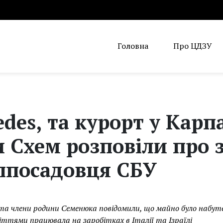
Головна
Про ЦДЗУ
edes, та курорт у Карп
 Схем розповіли про 
ппосадовця СБУ
та члени родини Семенюка повідомили, що майно було набут
ттями працювала на заробітках в Італії та Ізраїлі