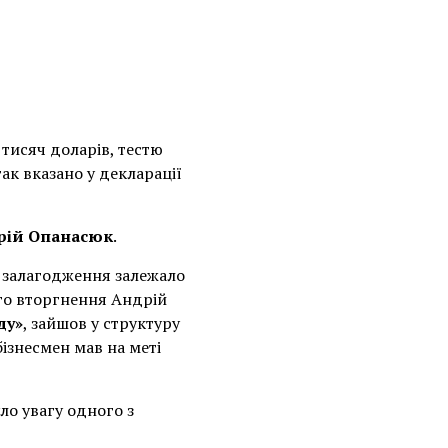
тисяч доларів, тестю
так вказано у декларації
рій Опанасюк
.
ї залагодження залежало
го вторгнення Андрій
ду»
, зайшов у структуру
бізнесмен мав на меті
ло увагу одного з