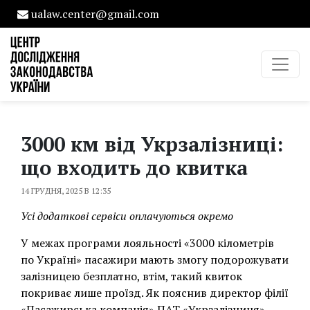
ualaw.center@gmail.com
3000 км від Укрзалізниці:
що входить до квитка
14 ГРУДНЯ, 2025 В 12:35
Усі додаткові сервіси оплачуються окремо
У межах програми лояльності «3000 кілометрів
по Україні» пасажири мають змогу подорожувати
залізницею безплатно, втім, такий квиток
покриває лише проїзд. Як пояснив директор філії
«Пасажирська компанія» ПАТ «Укрзалізниця»