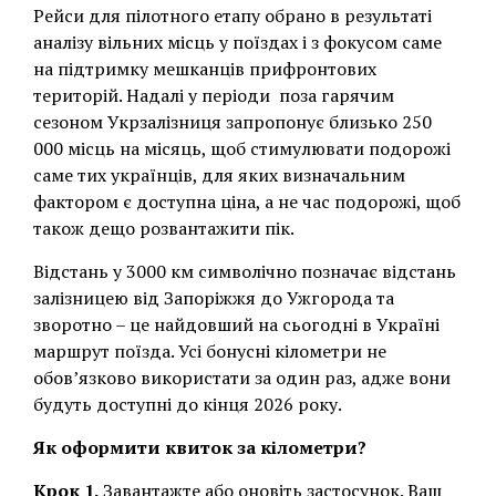
Рейси для пілотного етапу обрано в результаті
аналізу вільних місць у поїздах і з фокусом саме
на підтримку мешканців прифронтових
територій. Надалі у періоди поза гарячим
сезоном Укрзалізниця запропонує близько 250
000 місць на місяць, щоб стимулювати подорожі
саме тих українців, для яких визначальним
фактором є доступна ціна, а не час подорожі, щоб
також дещо розвантажити пік.
Відстань у 3000 км символічно позначає відстань
залізницею від Запоріжжя до Ужгорода та
зворотно – це найдовший на сьогодні в Україні
маршрут поїзда. Усі бонусні кілометри не
обов’язково використати за один раз, адже вони
будуть доступні до кінця 2026 року.
Як оформити квиток за кілометри?
Крок 1.
Завантажте або оновіть застосунок. Ваш