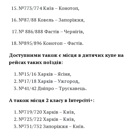
№773/774 Київ – Конотоп,
№87/88 Ковель – Запоріжжя,
№ 886/888 Фастів – Чернігів,
№895/896 Конотоп – Фастів.
Доступними також є місця в дитячих купе на
рейсах таких поїздів:
№15/16 Харків – Ясіня,
№17/18 Харків – Ужгород,
№41/42 Дніпро – Трускавець.
А також місця 2 класу в Інтерсіті+:
№719/720 Харків – Київ,
№723/722 Харків – Київ,
№731/732 Запоріжжя – Київ.